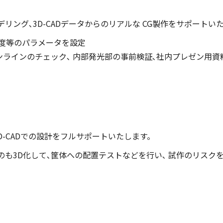
リング､3D-CADデータからのリアルな CG製作をサポートい
明度等のパラメータを設定
ンラインのチェック､ 内部発光部の事前検証､社内プレゼン用
3D-CADでの設計をフルサポートいたします。
も3D化して､筐体への配置テストなどを行い､ 試作のリスク
。