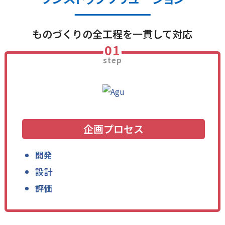
ものづくりの全工程を一貫して対応
01
step
企画
プロセス
開発
設計
評価