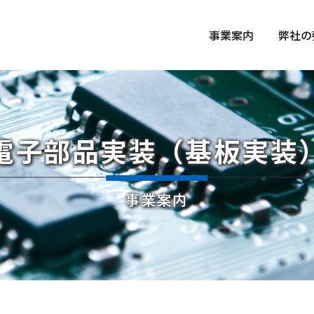
事業案内
弊社の
電子部品実装
（基板実装
事業案内