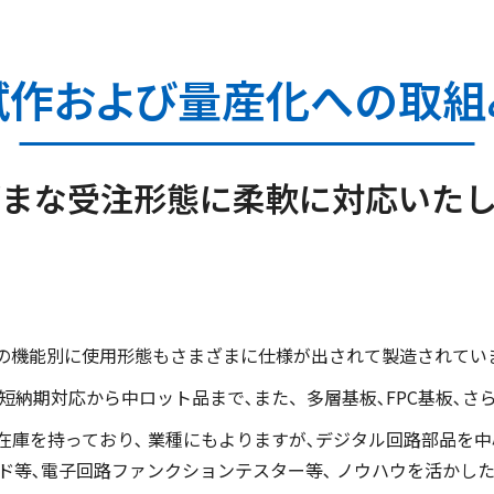
試作および量産化への取組
ざまな受注形態に
柔軟に対応いた
の機能別に使用形態もさまざまに仕様が出されて製造されてい
短納期対応から中ロット品まで､また、多層基板､FPC基板､さ
ン在庫を持っており､ 業種にもよりますが､デジタル回路部品を
ード等､電子回路ファンクションテスター等､ ノウハウを活か